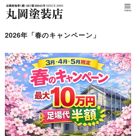
コ
ン
テ
ン
2026年「春のキャンペーン」
ツ
へ
移
動